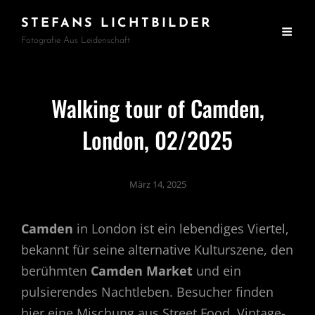
STEFANS LICHTBILDER
Fotografie Aus Leidenschaft
Walking tour of Camden,
London, 02/2025
März 14, 2025
Camden
in London ist ein lebendiges Viertel,
bekannt für seine alternative Kulturszene, den
berühmten
Camden Market
und ein
pulsierendes Nachtleben. Besucher finden
hier eine Mischung aus Street Food, Vintage-