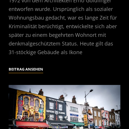
1972 von dem Architekten Ernő Goldfinger
entworfen wurde. Ursprünglich als sozialer
Wohnungsbau gedacht, war es lange Zeit für
Kriminalität berüchtigt, entwickelte sich aber
später zu einem begehrten Wohnort mit
denkmalgeschütztem Status. Heute gilt das
31-stöckige Gebäude als Ikone
TRELLICK
BEITRAG ANSEHEN
TOWER,
LONDON,
UK,
02/2025