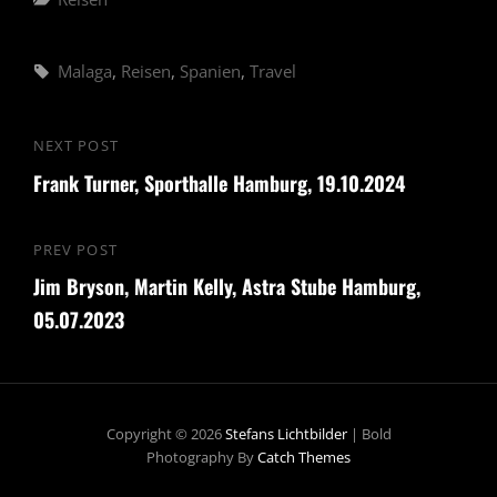
Tags,
Malaga
,
Reisen
,
Spanien
,
Travel
Beitragsnavigation
NEXT POST
Next
Frank Turner, Sporthalle Hamburg, 19.10.2024
Post
PREV POST
Previous
Jim Bryson, Martin Kelly, Astra Stube Hamburg,
Post
05.07.2023
Copyright © 2026
Stefans Lichtbilder
|
Bold
Photography By
Catch Themes