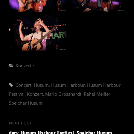
Categories
Konzerte
Tags,
Concert
,
Husum
,
Husum Harbour
,
Husum Harbour
Festival
,
Konzert
,
Marlo Grosshardt
,
Rahel Meiller
,
Speicher Husum
Beitragsnavigation
NEXT POST
Next
dery, Husum Harbour Festival, Speicher Husum,
Post