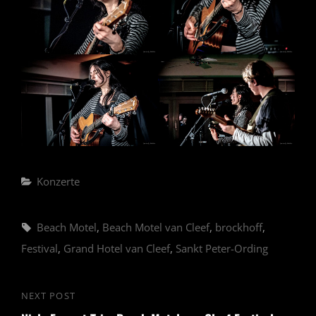
Categories
Konzerte
Tags,
Beach Motel
,
Beach Motel van Cleef
,
brockhoff
,
Festival
,
Grand Hotel van Cleef
,
Sankt Peter-Ording
Beitragsnavigation
NEXT POST
Next