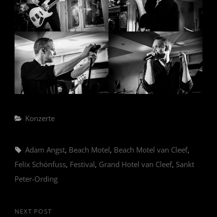
Categories
Konzerte
Tags,
Adam Angst
,
Beach Motel
,
Beach Motel van Cleef
,
Felix Schönfuss
,
Festival
,
Grand Hotel van Cleef
,
Sankt
Peter-Ording
Beitragsnavigation
NEXT POST
Next