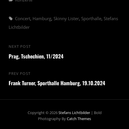
Tags,
Concert
,
Hamburg
,
Skinny Lister
,
Sporthalle
,
Stefans
Lichtbilder
Beitragsnavigation
NEXT POST
Next
Prag, Tschechien, 11/2024
Post
PREV POST
Previous
Frank Turner, Sporthalle Hamburg, 19.10.2024
Post
Copyright © 2026
Stefans Lichtbilder
|
Bold
Photography By
Catch Themes