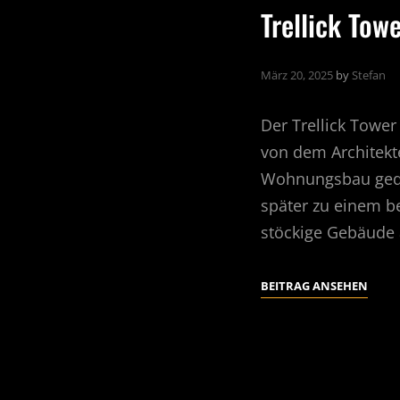
Trellick Tow
März 20, 2025
by
Stefan
Der Trellick Tower
von dem Architekt
Wohnungsbau gedach
später zu einem b
stöckige Gebäude 
TRELL
BEITRAG ANSEHEN
TOWE
LOND
UK,
02/20