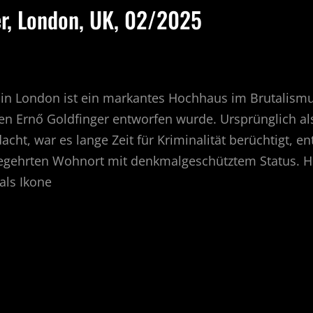
er, London, UK, 02/2025
 in London ist ein markantes Hochhaus im Brutalismus
en Ernő Goldfinger entworfen wurde. Ursprünglich als
t, war es lange Zeit für Kriminalität berüchtigt, ent
egehrten Wohnort mit denkmalgeschütztem Status. Heu
als Ikone
ICK
R,
ON,
25