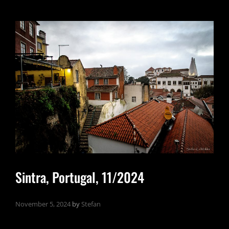
BROWN,
93
FEET
EAST,
LONDON,
21.02.2025
Sintra, Portugal, 11/2024
November 5, 2024
by
Stefan